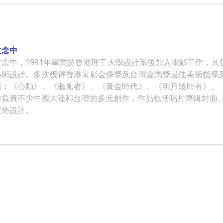
文念中
文念中，1991年畢業於香港理工大學設計系後加入電影工作，
美術設計。多次獲得香港電影金像獎及台灣金馬獎最佳美術指導
括：《心動》、《聽風者》、《黃金時代》、《明月幾時有》、
亦負責不少中國大陸和台灣的多元創作，作品包括唱片專輯封面、
室外設計。