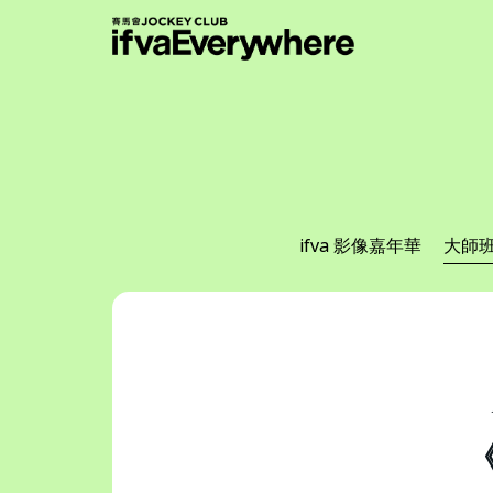
繁
|
EN
所有節目
傳媒
支持機構
ifva 影像嘉年華
大師
關於我們