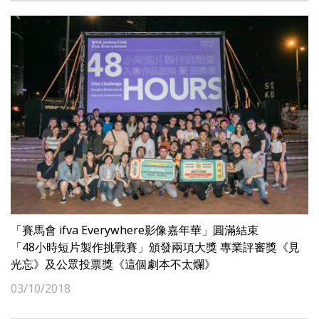
「賽馬會 ifva Everywhere影像嘉年華」圓滿結束
「48小時短片製作挑戰賽」頒發兩項大獎 專業評審獎《見
光忘》及公眾投票獎《這個劇本不太爛》
03/10/2018