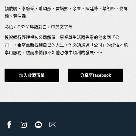
顏俊鵬、李蔚峯、蕭穎彤、雷諾熙、余果、陳廷峰、葉朗鉦、麥詠
楠、黃浩霖
彩色 / 7' 32"/ 粵語對白，中英文字幕
投資銀行經理祺被公司解僱，事業與生活兩失意的他來到「公
司」，希望重新找到自己的人生。他必須通過「公司」的評估才能
享用服務，然而事情卻不如他想像中順利的發展⋯⋯
加入收藏清單
分享至facebook