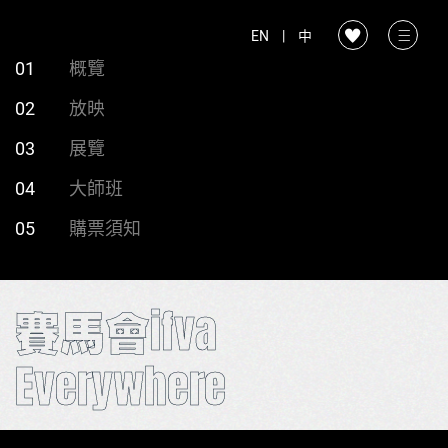
EN
|
中
01
概覽
02
放映
03
展覽
04
大師班
05
購票須知
賽馬會ifva
Everywhere