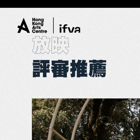
放映
評審推薦
01
概覽
02
放映
03
展覽
04
大師班
05
購票須知