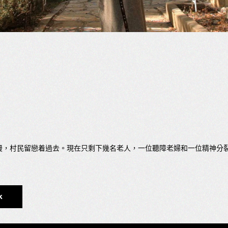
動緩慢，村民留戀着過去。現在只剩下幾名老人，一位聽障老婦和一位精神分
k