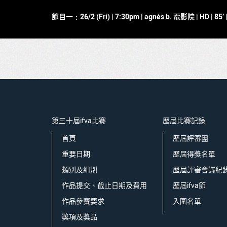
節目一﹕26/2 (Fri)
| 7:30pm | agnès b. 電影院 | HD | 85’
第三十屆ifva比賽
歷屆比賽記錄
首頁
歷屆評審團
重要日期
歷屆得獎名單
類別及組別
歷屆評審會議紀
作品提交、截止日期及費用
歷屆ifva節
作品參賽要求
入圍名單
獎項及獎品