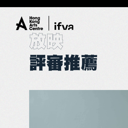
放映
評審推薦
01
概覽
02
放映
03
展覽
04
大師班
05
購票須知