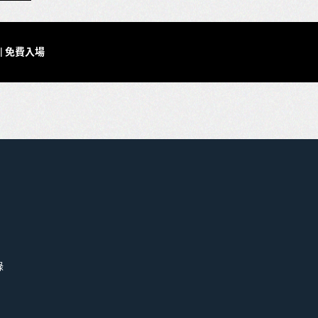
5’ | 免費入場
錄