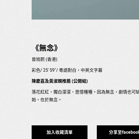
《無念》
曾旭熙 (香港)
彩色/ 25' 59"/ 粵語對白，中英文字幕
陳慶嘉及黃淑嫻推薦 (公開組)
落花紅紅，獨白濛濛，思憶種種。因為無念，劇情也可
始，在於無念。
加入收藏清單
分享至faceboo