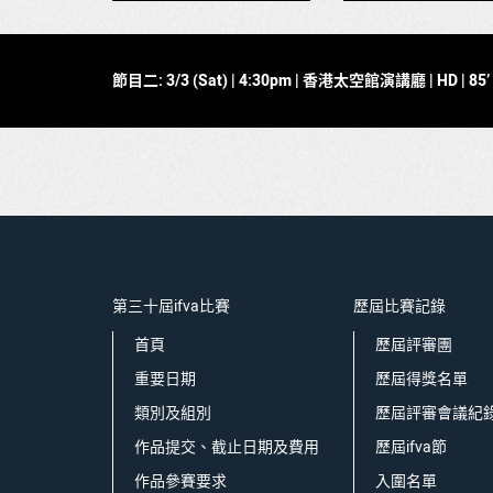
節目二: 3/3 (Sat) | 4:30pm | 香港太空館演講廳 | HD | 8
第三十屆ifva比賽
歷屆比賽記錄
首頁
歷屆評審團
重要日期
歷屆得獎名單
類別及組別
歷屆評審會議紀
作品提交、截止日期及費用
歷屆ifva節
作品參賽要求
入圍名單