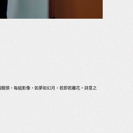
個鏡頭，每組影像，如夢如幻月，若即若離花。詩意之