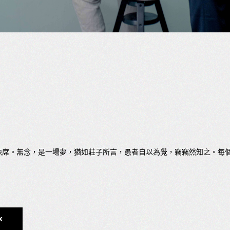
缺席。無念，是一場夢，猶如莊子所言，愚者自以為覺，竊竊然知之。每
k