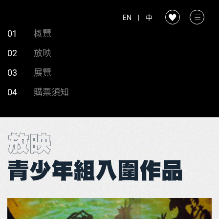
EN
|
中
01
概覽
02
放映
03
展覽
04
購票須知
放映
青少年組入圍作品