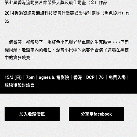
第七屆香港流動影片節榮譽大獎及最佳動畫（金）作品
2014香港資訊及通訊科技獎最佳數碼娛樂特別嘉許（角色設計）作
品
一個微笑，卻觸發了一場紅色小巴與老爺車間的生死時速。小巴司
機阿榮、老爺車內的老伯、深宵小巴中的乘客們合演了這場在黑夜
中的瘋狂競賽。
15/3 (日)｜7pm｜agnès b. 電影院｜香港｜DCP｜76'｜免費入場｜
放映後設討論會
加入收藏清單
分享至facebook