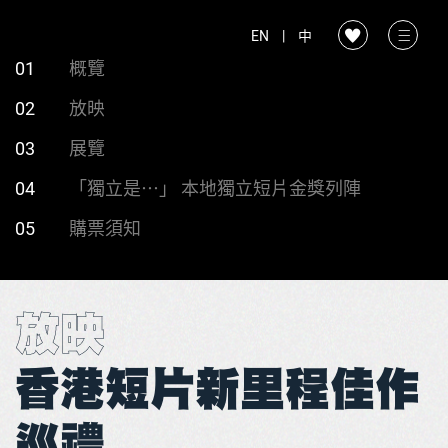
EN
|
中
01
概覽
02
放映
03
展覽
04
「獨立是⋯」 本地獨立短片金獎列陣
05
購票須知
放映
香港短片新里程佳作
巡禮