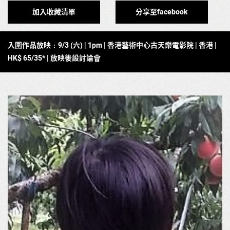
加入收藏清單
分享至facebook
入圍作品放映﹕9
/3 (六
) | 1pm |
香港藝術中心古天樂電影院
|
香港 |
HK$ 65/35* |
放映後設討論會