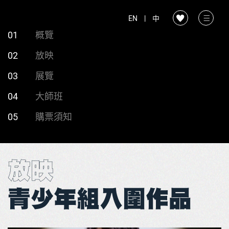
EN
|
中
01
概覽
02
放映
03
展覽
04
大師班
05
購票須知
放映
青少年組入圍作品