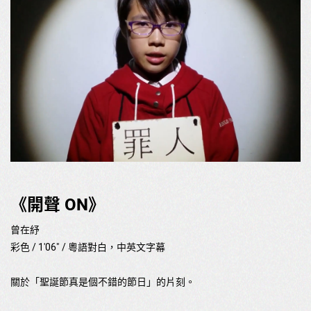
《開聲 ON》
曾在紓
彩色 / 1'06" / 粵語對白，中英文字幕
關於「聖誕節真是個不錯的節日」的片刻。