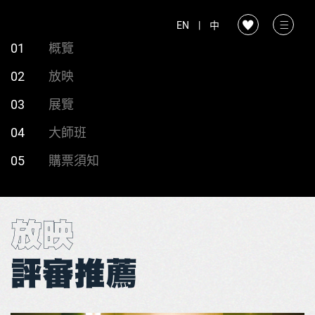
EN
|
中
01
概覽
02
放映
03
展覽
04
大師班
05
購票須知
放映
評審推薦