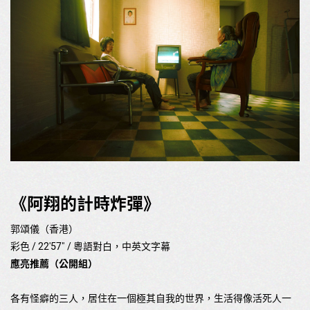
《阿翔的計時炸彈》
郭頌儀（香港）
彩色 / 22'57" / 粵語對白，中英文字幕
應亮推薦（公開組）
各有怪癖的三人，居住在一個極其自我的世界，生活得像活死人一