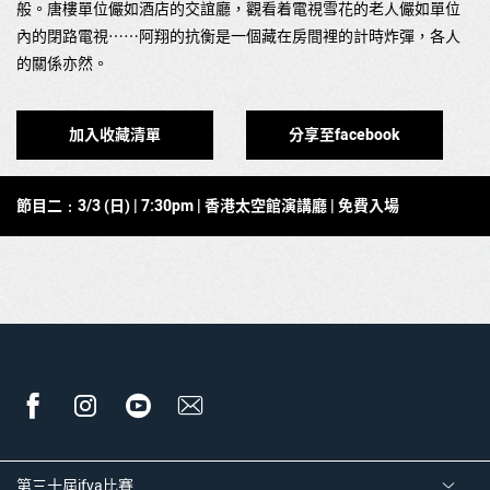
般。唐樓單位儼如酒店的交誼廳，觀看着電視雪花的老人儼如單位
內的閉路電視⋯⋯阿翔的抗衡是一個藏在房間裡的計時炸彈，各人
的關係亦然。
加入收藏清單
分享至facebook
節目二﹕3
/3 (日
) | 7:30pm |
香港太空館演講廳
| 免費入場
第三十屆ifva比賽