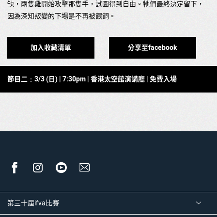
缺，兩隻雞開始攻擊那隻手，試圖得到自由。牠們最終決定留下，
因為深知叛變的下場是不再被餵飼。
加入收藏清單
分享至facebook
節目二﹕3
/3 (日
) | 7:30pm |
香港太空館演講廳
| 免費入場
第三十屆ifva比賽