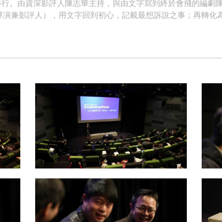
日順利舉行。由資深影評人陳志華主持，與由文字寫到終於會飛的編
導演兼影評人），用文字回到初心，記載最想訴說之事；再轉化