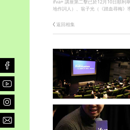
ifva+ 講座第二擊已於12月10
地作詞人）、翁子光（《踏血尋梅》
返回相集