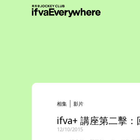
繁
|
EN
所有節目
傳媒
支持機構
關於我們
相集
影片
ifva+ 講座第二
12/10/2015