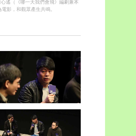
劇陳心遙（《哪一天我們會飛》編劇兼本
為電影，和觀眾產生共鳴。